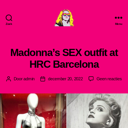
Zoek
Menu
MadonnaLove
Madonna’s SEX outfit at
HRC Barcelona
op
Door
admin
december 20, 2022
Geen reacties
Berichtauteur
Berichtdatum
Ma
SE
outf
at
HR
Bar