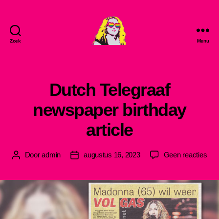
Zoek
Menu
MadonnaLove
Dutch Telegraaf
newspaper birthday
article
op
Door
admin
augustus 16, 2023
Geen reacties
Berichtauteur
Berichtdatum
Dut
Tele
new
birt
arti