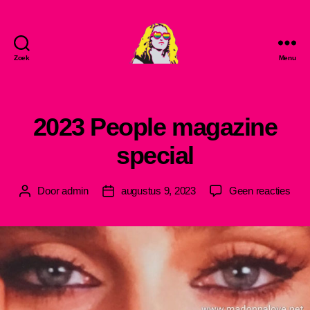
Zoek
Menu
MadonnaLove
2023 People magazine
special
op
Door
admin
augustus 9, 2023
Geen reacties
Berichtauteur
Berichtdatum
202
Peop
mag
spec