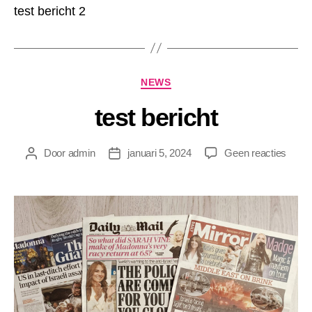
test bericht 2
Categorieën
NEWS
test bericht
op
Door
admin
januari 5, 2024
Geen reacties
Berichtauteur
Berichtdatum
test
berich