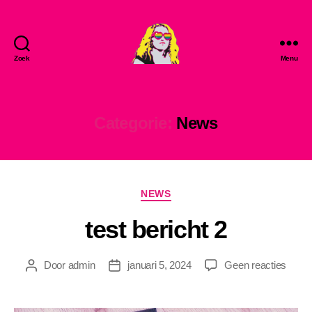
Zoek
Menu
MadonnaLove
Categorie:
News
Categorieën
NEWS
test bericht 2
op
Door
admin
januari 5, 2024
Geen reacties
Berichtauteur
Berichtdatum
test
berich
2